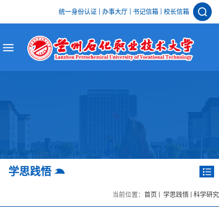
统一身份认证
办事大厅
书记信箱
校长信箱
学思践悟
当前位置：
首页
学思践悟
科学研究