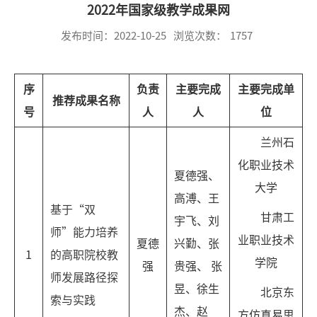
2022年国家级教学成果网
发布时间：2022-10-25
浏览次数：
1757
序
负责
主要完成
主要完成单
推荐成果名称
号
人
人
位
兰州石
化职业技术
夏德强、
大学
高溥、王
基于“双
甘肃工
宇飞、刘
师”能力培养
业职业技术
夏德
兴勤、张
1
的高职院校教
学院
强
贵强、 张
师发展路径探
昱、徐生
北京东
索与实践
杰、赵
方仿真易思