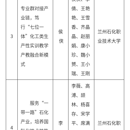
专业群对接产
倩、王艳
业链，笃
艳、王雪
行“七位一
香、齐晶
侯
兰州石化职
3
体”化工类生
晶、赵丽
侠
业技术大学
产性实训教学
娟、康小
产教融合新模
珍、魏小
式
赟、王小
瑞、王刚
李薇、高
溥、颉
服务“一
林、杨喜
带一路”石化
存、宋学
产业，培养国
李
平、席满
兰州石化职
4