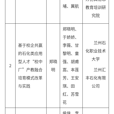
埔、冀航
教育培训研
究院
郑晓明、
于娇娇、
兰州石
基于校企共赢
李薇、甘
化职业技术
的石化类应用
黎明、童
大学
型人才“校中
郑晓
强、胡甫
2
厂”产教融合
明
嵩、本莲
兰州汇
培育模式改革
芳、王安
丰石化有限
与实践
琪、田
公司
红、苏雪
花
侯侠、李