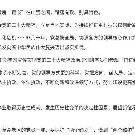
置房“镶嵌”在山腰之间，错落有致、别具特色。
会党的二十大精神，立足当地实际，为接续推进乡村振兴谋划新
、化危机……非凡十年，党总揽全局、协调各方的领导核心作用
风发向着中华民族伟大复兴迈出坚实步伐。
导干部学习宣传贯彻党的二十大精神政治培训班学员们参观“奋进
度体系不断完善，党的领导方式更加科学，党把方向、谋大局、定
民主执政、依法执政，不断创新和改进领导方式，努力建设更高
事业取得历史性成就、发生历史性变革的决定性因素；展望新征
为革命老区的党员干部，要拥护“两个确立”、做到“两个维护