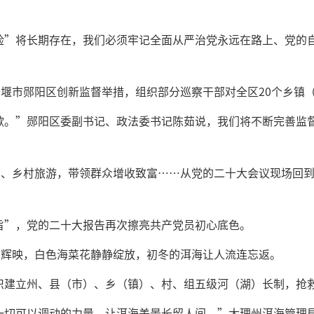
险”将长期存在，我们必须牢记全面从严治党永远在路上、党的
堰市郧阳区创新监督举措，组织部分巡察干部对全区20个乡镇（
歇。”郧阳区委副书记、政法委书记陈茹说，我们将不断完善监
业、乡村旅游，带领群众增收致富……从党的二十大会议现场回
旨”，党的二十大报告再次擦亮共产党员初心底色。
相辉映，白色海菜花静静绽放，初冬的洱海让人流连忘返。
织建立州、县（市）、乡（镇）、村、组五级河（湖）长制，抢
一切可以调动的力量，让洱海美景长留人间。”大理州洱海管理