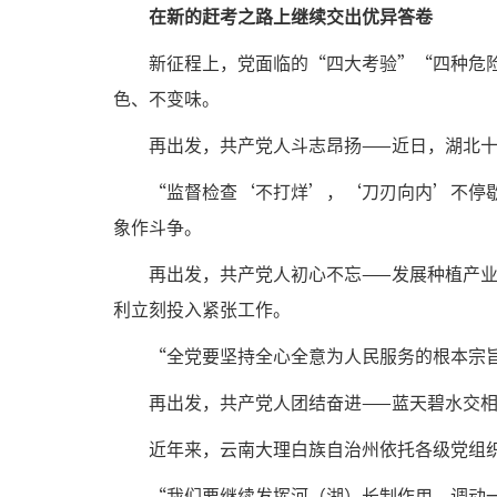
在新的赶考之路上继续交出优异答卷
新征程上，党面临的“四大考验”“四种危
色、不变味。
再出发，共产党人斗志昂扬——近日，湖北十
“监督检查‘不打烊’，‘刀刃向内’不停
象作斗争。
再出发，共产党人初心不忘——发展种植产
利立刻投入紧张工作。
“全党要坚持全心全意为人民服务的根本宗
再出发，共产党人团结奋进——蓝天碧水交
近年来，云南大理白族自治州依托各级党组
“我们要继续发挥河（湖）长制作用，调动