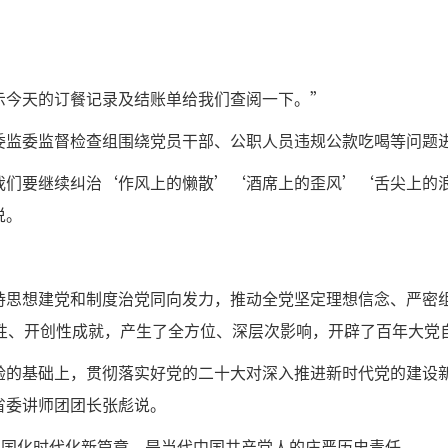
示今天的订餐记录及结账单给我们查阅一下。”
委监委监督检查组围绕党员干部、公职人员违规公款吃喝等问题
我们要继续纠治‘作风上的懒散’‘酒席上的歪风’‘舌尖上的
说。
持思想建党和制度治党同向发力，推动全党坚定理想信念、严密
史性、开创性成就，产生了全方位、深层次影响，开辟了百年大党
验的基础上，贯彻落实好党的二十大对深入推进新时代党的建设
省委讲师团团长张彪说。
中国化时代化新篇章，是当代中国共产党人的庄严历史责任。