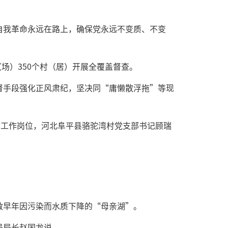
自我革命永远在路上，确保党永远不变质、不变
场）350个村（居）开展全覆盖督查。
督手段强化正风肃纪，坚决同“庸懒散浮拖”等现
到工作岗位，河北阜平县骆驼湾村党支部书记顾瑞
救早年因污染而水质下降的“母亲湖”。
局局长赵国龙说。