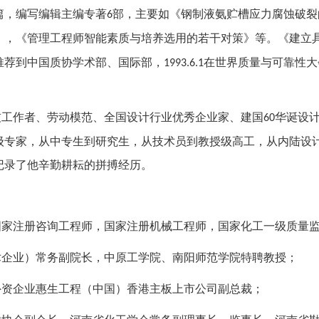
篇，编写编辑主编专著
部，主要如《钢制液氨贮槽应力腐蚀破裂
6
》，《管理工程师智能素质与培养选用的若干对策》等。《建立
推荐到中国质协学术部、国际部，
在世界质量与可靠性大
1993.6.1
技工作者、劳动模范、全国设计行业优秀企业家、建国
华诞设
60
级专家，从中专生到研究生，从技术员到教授级高工，从内陆设
记录了他辛勤耕耘的拼搏经历。
国家注册咨询工程师，国家注册机械工程师，国家化工一级质量
术企业）常务副院长，中原工学院、南阳师范学院特聘教授；
外资企业惠生工程（中国）香港主板上市公司副总裁；