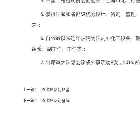
中国工程咨询协会副会长，上海市化工行
4.
获得国家和省部级优秀设计、咨询、监理
5.
篇；
自
以来连年被聘为国内外化工设备、
6.
1989
组长、副主任、主任等；
出席重大国际会议或外事活动
次，
7.
9
2015.9
上一篇：
杰出校友何振奎
下一篇：
杰出校友刘登辉