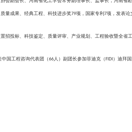
业协会副会长、河南省化工学会常务副理事长、监事长，河南省
、质量成果、经典工程、科技进步奖
项，国家专利
项，发表论
79
7
装置招投标、科技鉴定、质量评审、产业规划、工程验收暨全省
任中国工程咨询代表团（
人）副团长参加菲迪克（
）迪拜国
66
FIDI