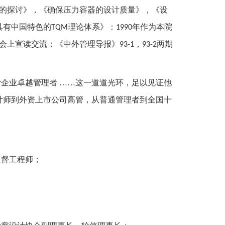
的探讨》，《确保压力容器的设计质量》，《设
具有中国特色的
理论体系》：
年作为本院
TQM
1990
会上宣读交流；《中外管理导报》
，
两期
93-1
93-2
计企业卓越管理者 ……这一道道光环，足以见证他
计师到外资上市公司高管，从普通管理者到全国十
监督工程师；