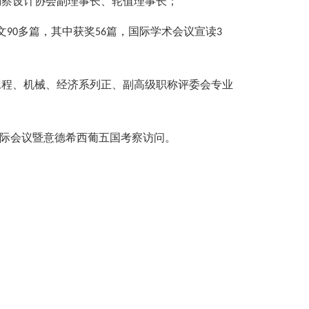
勘察设计协会副理事长、轮值理事长；
文
多篇，其中获奖
篇，国际学术会议宣读
90
56
3
工程、机械、经济系列正、副高级职称评委会专业
际会议暨意德希西葡五国考察访问。