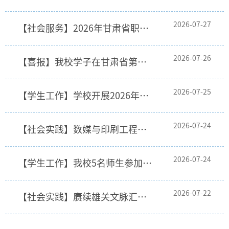
2026-07-27
【社会服务】2026年甘肃省职业院校教师素质提高计划（省级）培训班在我校举办
2026-07-26
【喜报】我校学子在甘肃省第六届大学生化工设计竞赛中喜获佳绩
2026-07-25
【学生工作】学校开展2026年暑期家庭经济困难学生走访暨“资助政策乡村行”活动
2026-07-24
【社会实践】数媒与印刷工程学院组织开展“寻迹陇原遗存・传承千年文脉”暑期“三下乡” 社会实践志愿服务...
2026-07-24
【学生工作】我校5名师生参加第七届甘肃省大中学生军事训练营
2026-07-22
【社会实践】赓续雄关文脉汇聚石化青年——石油化工学院开展2026年暑期“三下乡”社会实践活动