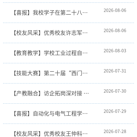
2026-08-06
【喜报】我校学子在第二十八届中国机器人及人工智能大赛全国决赛中喜获二等奖
2026-08-06
【校友风采】优秀校友许志军： 深耕电气筑匠心 攻坚克难践初心
2026-08-03
【教育教学】学校工业过程自动化技术专业群高质量发展研讨会顺利召开
2026-07-31
【技能大赛】第二十届“西门子杯”中国智能制造挑战赛西部三赛区初赛在我校举行
2026-07-30
【产教融合】访企拓岗深对接 产教融合促就业——数媒与印刷工程学院赴南京开展暑期访企拓岗
2026-07-29
【喜报】自动化与电气工程学院学子斩获第二十五届全国大学生机器人大赛全国三等奖
2026-07-28
【校友风采】优秀校友王仲科：传承工匠精神 成就出彩人生